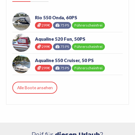
Rio 550 Onda, 60PS
299€
75 PS
Führerscheinfrei
Aqualine 520 Fun, 50PS
299€
75 PS
Führerscheinfrei
Aqualine 550 Cruiser, 50 PS
299€
75 PS
Führerscheinfrei
Alle Boote ansehen
Reif für
diesen Urlaub
?