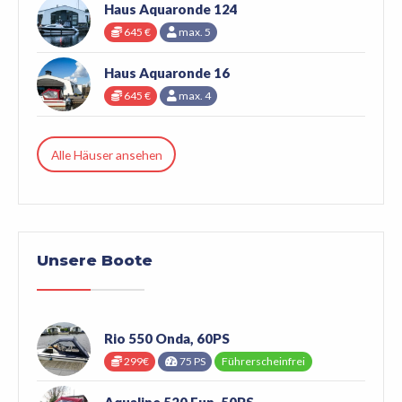
Haus Aquaronde 124
645 €
max. 5
Haus Aquaronde 16
645 €
max. 4
Alle Häuser ansehen
Unsere Boote
Rio 550 Onda, 60PS
299€
75 PS
Führerscheinfrei
Aqualine 520 Fun, 50PS