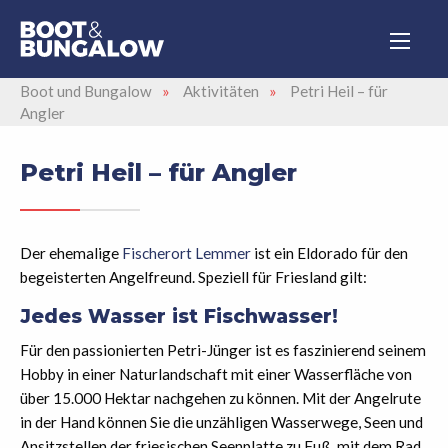
Boot und Bungalow
»
Aktivitäten
»
Petri Heil – für
Angler
Petri Heil – für Angler
Der ehemalige
Fischerort Lemmer
ist ein Eldorado für den
begeisterten Angelfreund. Speziell für Friesland gilt:
Jedes Wasser ist Fischwasser!
Für den passionierten Petri-Jünger ist es faszinierend seinem
Hobby in einer Naturlandschaft mit einer Wasserfläche von
über 15.000 Hektar nachgehen zu können. Mit der Angelrute
in der Hand können Sie die unzähligen Wasserwege, Seen und
Ansitzstellen der friesischen Seenplatte zu Fuß, mit dem Rad