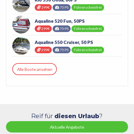
299€
75 PS
Führerscheinfrei
Aqualine 520 Fun, 50PS
299€
75 PS
Führerscheinfrei
Aqualine 550 Cruiser, 50 PS
299€
75 PS
Führerscheinfrei
Alle Boote ansehen
Reif für
diesen Urlaub
?
Aktuelle Angebote