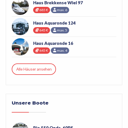
Haus Brekkense Wiel 97
685 €
max. 6
Haus Aquaronde 124
645 €
max. 5
Haus Aquaronde 16
645 €
max. 4
Alle Häuser ansehen
Unsere Boote
Rio 550 Onda, 60PS